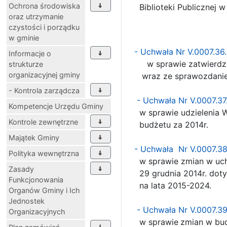
Ochrona środowiska
Biblioteki Publicznej w 
oraz utrzymanie
czystości i porządku
w gminie
- Uchwała Nr V.0007.36
Informacje o
w sprawie zatwierdzen
strukturze
organizacyjnej gminy
wraz ze sprawozdaniem
- Kontrola zarządcza
- Uchwała Nr V.0007.3
Kompetencje Urzędu Gminy
w sprawie udzielenia Wó
Kontrole zewnętrzne
budżetu za 2014r.
Majątek Gminy
- Uchwała Nr V.0007.3
Polityka wewnętrzna
w sprawie zmian w uchw
Zasady
29 grudnia 2014r. dotyc
Funkcjonowania
na lata 2015-2024.
Organów Gminy i Ich
Jednostek
- Uchwała Nr V.0007.3
Organizacyjnych
w sprawie
zmian w bud