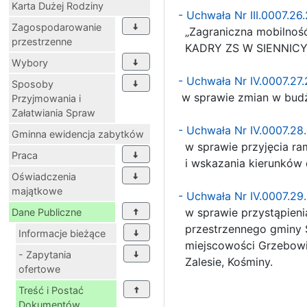
Karta Dużej Rodziny
- Uchwała Nr III.0007.26
Zagospodarowanie
„Zagraniczna mobilnoś
przestrzenne
KADRY ZS W SIENNICY”
Wybory
- Uchwała Nr IV.0007.27
Sposoby
w sprawie zmian w budż
Przyjmowania i
Załatwiania Spraw
- Uchwała Nr IV.0007.2
Gminna ewidencja zabytków
w sprawie przyjęcia ra
Praca
i wskazania kierunków d
Oświadczenia
majątkowe
- Uchwała Nr IV.0007.2
w sprawie przystąpieni
Dane Publiczne
przestrzennego gminy Si
Informacje bieżące
miejscowości Grzebowil
- Zapytania
Zalesie, Kośminy.
ofertowe
Treść i Postać
Dokumentów