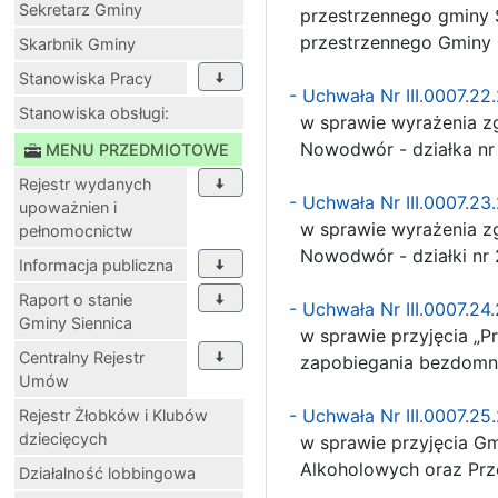
Sekretarz Gminy
przestrzennego gminy 
przestrzennego Gminy S
Skarbnik Gminy
Stanowiska Pracy
- Uchwała Nr III.0007.2
Stanowiska obsługi:
w sprawie wyrażenia zg
Nowodwór - działka nr 
MENU PRZEDMIOTOWE
Rejestr wydanych
- Uchwała Nr III.0007.2
upoważnien i
w sprawie wyrażenia zg
pełnomocnictw
Nowodwór - działki nr 2
Informacja publiczna
Raport o stanie
- Uchwała Nr III.0007.24
Gminy Siennica
w sprawie przyjęcia „P
Centralny Rejestr
zapobiegania bezdomnoś
Umów
- Uchwała Nr III.0007.2
Rejestr Żłobków i Klubów
dziecięcych
w sprawie przyjęcia Gm
Alkoholowych oraz Prze
Działalność lobbingowa