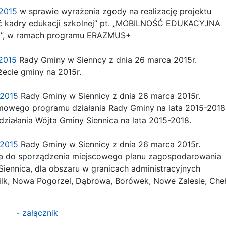
.2015
w sprawie wyrażenia zgody na realizację projektu
ć kadry edukacji szkolnej” pt. „MOBILNOŚĆ EDUKACYJNA
, w ramach programu ERAZMUS+
.2015
Rady Gminy w Sienncy z dnia 26 marca 2015r.
ecie gminy na 2015r.
8.2015
Rady Gminy w Siennicy z dnia 26 marca 2015r.
mowego programu działania Rady Gminy na lata 2015-2018
ziałania Wójta Gminy Siennica na lata 2015-2018.
9.2015
Rady Gminy w Siennicy z dnia 26 marca 2015r.
a do sporządzenia miejscowego planu zagospodarowania
ennica, dla obszaru w granicach administracyjnych
k, Nowa Pogorzel, Dąbrowa, Borówek, Nowe Zalesie, Cheł
- załącznik