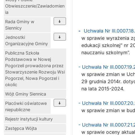
Obwieszczenie/Zawiadomien
ia
Rada Gminy w
Siennicy
-
Uchwała Nr III.0007.1
Jednostki
w sprawie wyrażenia zgo
Organizacyjne Gminy
edukacji szkolnej” nr 
nauczaniu szkolnym”.
Publiczna Szkoła
Podstawowa w Nowej
Pogorzeli prowadzona przez
- Uchwała Nr III.0007.19
Stowarzyszenie Rozwoju Wsi
w sprawie zmian w Uchw
Pogorzel, Nowa Pogorzel i
29 grudnia 2014r. dotyc
okolic
na lata 2015-2024.
Wójt Gminy Siennica
- Uchwała Nr III.0007.2
Placówki oświatowe
niepubliczne
w sprawie zmian w budż
Rejestr instytucji kultury
- Uchwała Nr III.0007.21
Zastępca Wójta
w sprawie oceny aktua