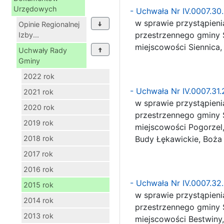
Urzędowych
- Uchwała Nr IV.0007.3
w sprawie przystąpieni
Opinie Regionalnej
przestrzennego gminy Si
Izby...
miejscowości Siennica, 
Uchwały Rady
Gminy
2022 rok
- Uchwała Nr IV.0007.31
2021 rok
w sprawie przystąpieni
2020 rok
przestrzennego gminy Si
2019 rok
miejscowości Pogorzel, 
2018 rok
Budy Łękawickie, Boża
2017 rok
2016 rok
- Uchwała Nr IV.0007.3
2015 rok
w sprawie przystąpieni
2014 rok
przestrzennego gminy Si
2013 rok
miejscowości Bestwiny,