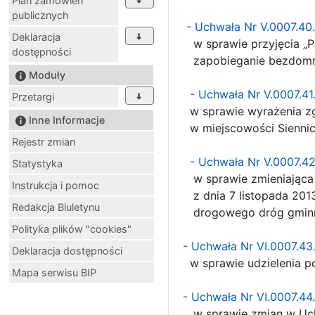
Plan zamówień
publicznych
- Uchwała Nr V.0007.40
Deklaracja
w sprawie przyjęcia „P
dostępności
zapobieganie bezdomnoś
Moduły
- Uchwała Nr V.0007.4
Przetargi
w sprawie wyrażenia zg
Inne Informacje
w miejscowości Siennic
Rejestr zmian
- Uchwała Nr V.0007.4
Statystyka
w sprawie zmieniająca 
Instrukcja i pomoc
z dnia 7 listopada 2013
Redakcja Biuletynu
drogowego dróg gmin
Polityka plików "cookies"
- Uchwała Nr VI.0007.43
Deklaracja dostępności
w sprawie udzielenia po
Mapa serwisu BIP
- Uchwała Nr VI.0007.4
w sprawie zmian w Uchw