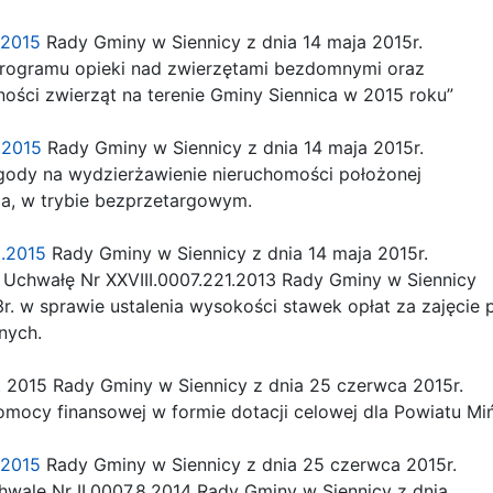
.2015
Rady Gminy w Siennicy z dnia 14 maja 2015r.
rogramu opieki nad zwierzętami bezdomnymi oraz
ci zwierząt na terenie Gminy Siennica w 2015 roku”
1.2015
Rady Gminy w Siennicy z dnia 14 maja 2015r.
ody na wydzierżawienie nieruchomości położonej
a, w trybie bezprzetargowym.
2.2015
Rady Gminy w Siennicy z dnia 14 maja 2015r.
Uchwałę Nr XXVIII.0007.221.2013 Rady Gminy w Siennicy
r. w sprawie ustalenia wysokości stawek opłat za zajęcie 
nych.
.
2015 Rady Gminy w Siennicy z dnia 25 czerwca 2015r.
mocy finansowej w formie dotacji celowej dla Powiatu Mi
4.2015
Rady Gminy w Siennicy z dnia 25 czerwca 2015r.
ale Nr II.0007.8.2014 Rady Gminy w Siennicy z dnia