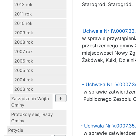
Starogród, Starogród.
2012 rok
2011 rok
2010 rok
- Uchwała Nr IV.0007.3
2009 rok
w sprawie przystąpieni
2008 rok
przestrzennego gminy Si
2007 rok
miejscowości Nowy Zgle
Żakówek, Kulki, Dzielni
2006 rok
2005 rok
2004 rok
- Uchwała Nr V.0007.3
2003 rok
w sprawie zatwierdzen
Zarządzenia Wójta
Publicznego Zespołu Op
Gminy
Protokoły sesji Rady
Gminy
- Uchwała Nr V.0007.35
Petycje
w sprawie zatwierdzen