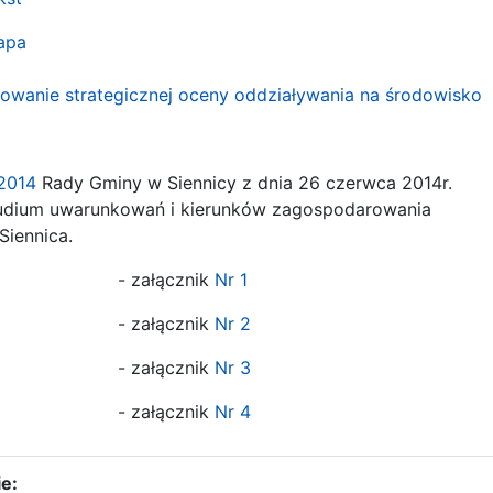
apa
owanie strategicznej oceny oddziaływania na środowisko
.2014
Rady Gminy w Siennicy z dnia 26 czerwca 2014r.
udium uwarunkowań i kierunków zagospodarowania
iennica.
ącznik
Nr 1
ącznik
Nr 2
ącznik
Nr 3
ącznik
Nr 4
e: