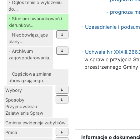
- Ogłoszenie o wyłożeniu
do...
- prognoza m
- Studium uwarunkowań i
kierunków...
- Uzasadnienie i podsum
- Nieobowiązujące
plany...
- Archiwum
- Uchwała Nr XXXIII.266
zagospodarowania..
w sprawie przyjęcia St
.
przestrzennego Gminy S
- Częściowa zmiana
- zał
obowiązującego...
Wybory
- zał
Sposoby
- zał
Przyjmowania i
Załatwiania Spraw
- zał
Gminna ewidencja zabytków
Praca
Informacje o dokumenci