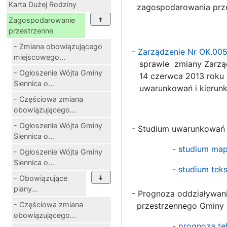
Karta Dużej Rodziny
zagospodarowania prze
Zagospodarowanie
przestrzenne
- Zmiana obowiązującego
- Zarządzenie Nr OK.00
miejscowego...
sprawie zmiany Zarządz
- Ogłoszenie Wójta Gminy
14 czerwca 2013 roku w
Siennica o...
uwarunkowań i kierunk
- Częściowa zmiana
obowiązującego...
- Ogłoszenie Wójta Gminy
- Studium uwarunkowań 
Siennica o...
- studium ma
- Ogłoszenie Wójta Gminy
Siennica o...
- studium teks
- Obowiązujące
plany...
- Prognoza oddziaływan
- Częściowa zmiana
przestrzennego Gminy S
obowiązującego...
- prognoza te