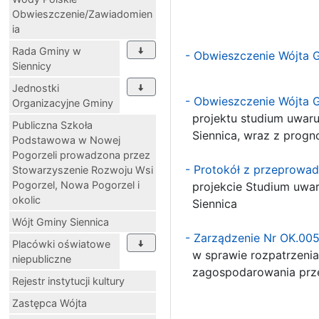
Obwieszczenie/Zawiadomien
ia
Rada Gminy w
- Obwieszczenie Wójta 
Siennicy
Jednostki
- Obwieszczenie Wójta G
Organizacyjne Gminy
projektu studium uwar
Publiczna Szkoła
Siennica, wraz z progn
Podstawowa w Nowej
Pogorzeli prowadzona przez
- Protokół z przeprowad
Stowarzyszenie Rozwoju Wsi
Pogorzel, Nowa Pogorzel i
projekcie Studium uwar
okolic
Siennica
Wójt Gminy Siennica
- Zarządzenie Nr OK.00
Placówki oświatowe
w sprawie rozpatrzenia
niepubliczne
zagospodarowania prze
Rejestr instytucji kultury
- załą
Zastępca Wójta