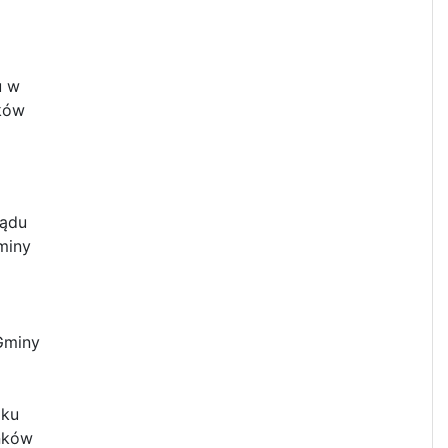
u w
ków
lądu
miny
Gminy
oku
nków