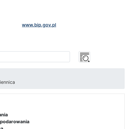
www.bip.gov.pl
iennica
ania
spodarowania
a.