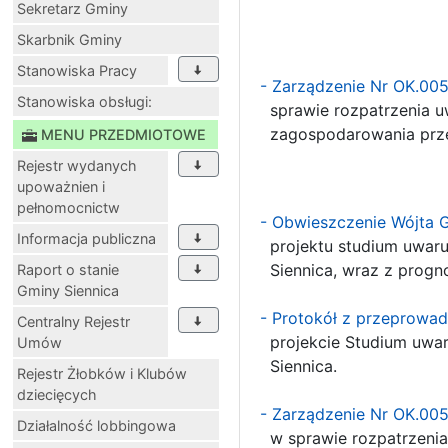
Sekretarz Gminy
- załą
Skarbnik Gminy
Stanowiska Pracy
- Zarządzenie Nr OK.00
Stanowiska obsługi:
sprawie rozpatrzenia u
zagospodarowania prze
MENU PRZEDMIOTOWE
Rejestr wydanych
- załą
upoważnien i
pełnomocnictw
- Obwieszczenie Wójta 
Informacja publiczna
projektu studium uwar
Siennica, wraz z progn
Raport o stanie
Gminy Siennica
- Protokół z przeprowad
Centralny Rejestr
projekcie Studium uwa
Umów
Siennica.
Rejestr Żłobków i Klubów
dziecięcych
-
Zarządzenie Nr OK.00
Działalność lobbingowa
w sprawie rozpatrzenia