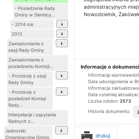
administracyjnych miej
- Posiedzenie Rady
Nowodzielnik, Żakówek, 
Gminy w Siennicy...
- 2014 rok
2013
Zawiadomienia o
sesji Rady Gminy
Zawiadomienia o
posiedzeniu Komisji...
Informacje o dokumenci
Informację wprowawdził
- Protokoły z sesji
Data udostępnienia w B
Rady Gminy
Informacja zaktualizow
- Protokoły z
Data ostatniej aktualizac
posiedzeń Komisji
Liczba odsłon:
2573
Rady...
Historia dokumentu:
Interpelacje i zapytania
Radnych z...
Jednostki
drukuj
Organizacyjne Gminy