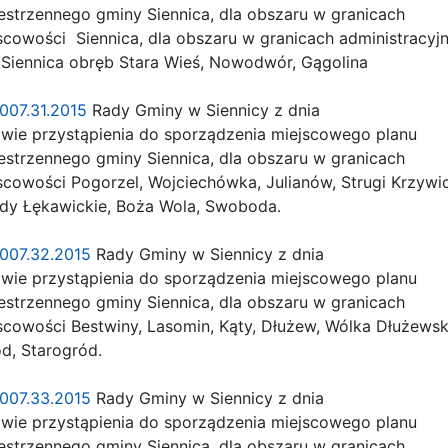
trzennego gminy Siennica, dla obszaru w granicach
cowości Siennica, dla obszaru w granicach administracy
 Siennica obręb Stara Wieś, Nowodwór, Gągolina
.0007.31.2015
Rady Gminy w Siennicy z dnia
wie przystąpienia do sporządzenia miejscowego planu
trzennego gminy Siennica, dla obszaru w granicach
cowości Pogorzel, Wojciechówka, Julianów, Strugi Krzywic
dy Łękawickie, Boża Wola, Swoboda.
.0007.32.2015
Rady Gminy w Siennicy z dnia
wie przystąpienia do sporządzenia miejscowego planu
trzennego gminy Siennica, dla obszaru w granicach
cowości Bestwiny, Lasomin, Kąty, Dłużew, Wólka Dłużewsk
, Starogród.
.0007.33.2015
Rady Gminy w Siennicy z dnia
wie przystąpienia do sporządzenia miejscowego planu
trzennego gminy Siennica, dla obszaru w granicach