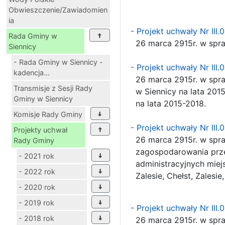
Obwieszczenie/Zawiadomien
ia
- Projekt uchwały Nr III
Rada Gminy w
26 marca 2915r. w spra
Siennicy
- Rada Gminy w Siennicy -
- Projekt uchwały Nr III
kadencja...
26 marca 2915r. w spra
Transmisje z Sesji Rady
w Siennicy na lata 2015
Gminy w Siennicy
na lata 2015-2018.
Komisje Rady Gminy
- Projekt uchwały Nr III
Projekty uchwał
26 marca 2915r. w spra
Rady Gminy
zagospodarowania przes
- 2021 rok
administracyjnych miej
- 2022 rok
Zalesie, Chełst, Zalesie
- 2020 rok
- 2019 rok
- Projekt uchwały Nr III
- 2018 rok
26 marca 2915r. w spra