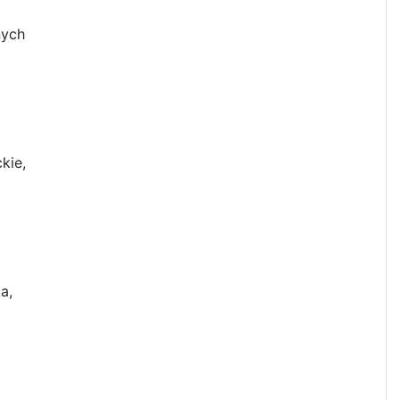
jnych
kie,
a,