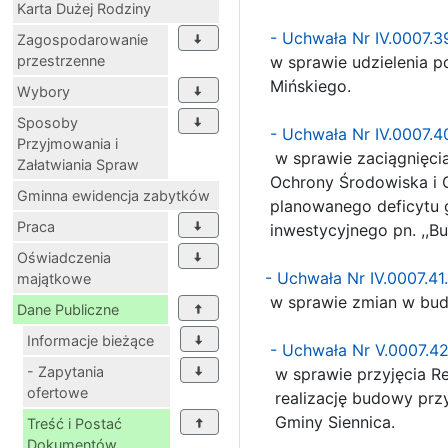
Karta Dużej Rodziny
- Uchwała Nr IV.0007.3
Zagospodarowanie
przestrzenne
w sprawie udzielenia po
Mińskiego.
Wybory
Sposoby
- Uchwała Nr IV.0007.4
Przyjmowania i
w sprawie zaciągnięcia
Załatwiania Spraw
Ochrony Środowiska i G
Gminna ewidencja zabytków
planowanego deficytu g
Praca
inwestycyjnego pn. ,,Bud
Oświadczenia
- Uchwała Nr IV.0007.41
majątkowe
w sprawie zmian w budż
Dane Publiczne
Informacje bieżące
- Uchwała Nr V.0007.4
- Zapytania
w sprawie przyjęcia Re
ofertowe
realizację budowy prz
Gminy Siennica.
Treść i Postać
Dokumentów