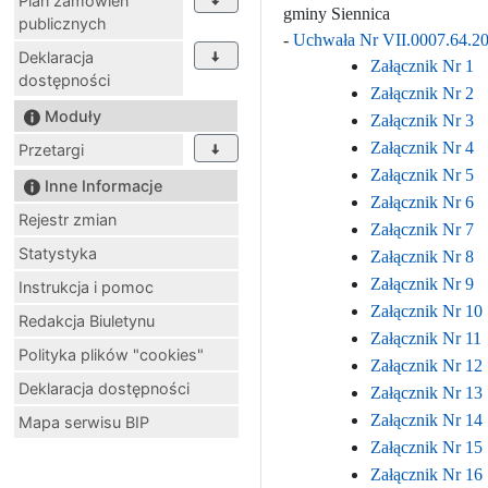
Plan zamówień
gminy Siennica
publicznych
-
Uchwała Nr VII.0007.64.2
Deklaracja
Załącznik Nr 1
dostępności
Załącznik Nr 2
Moduły
Załącznik Nr 3
Załącznik Nr 4
Przetargi
Załącznik Nr 5
Inne Informacje
Załącznik Nr 6
Rejestr zmian
Załącznik Nr 7
Statystyka
Załącznik Nr 8
Załącznik Nr 9
Instrukcja i pomoc
Załącznik Nr 10
Redakcja Biuletynu
Załącznik Nr 11
Polityka plików "cookies"
Załącznik Nr 12
Deklaracja dostępności
Załącznik Nr 13
Załącznik Nr 14
Mapa serwisu BIP
Załącznik Nr 15
Załącznik Nr 16