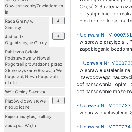
Obwieszczenie/Zawiadomien
Część 2 Strategia roz
ia
przystąpienie do realiz
Elektromobilności na te
Rada Gminy w
Siennicy
- Uchwała Nr IV. 0007.31
Jednostki
w sprawie przyjęcia ,,
Organizacyjne Gminy
zapobiegania bezdomnośc
Publiczna Szkoła
Podstawowa w Nowej
- Uchwała Nr IV.0007.3
Pogorzeli prowadzona przez
w sprawie ustalenia na 
Stowarzyszenie Rozwoju Wsi
Pogorzel, Nowa Pogorzel i
zawodowego nauczycieli
okolic
dofinansowania opłat 
dofinansowanie może by
Wójt Gminy Siennica
Placówki oświatowe
- Uchwała Nr IV.0007.3
niepubliczne
w sprawie uchwalenia S
Rejestr instytucji kultury
Zastępca Wójta
- Uchwała Nr IV.0007.34