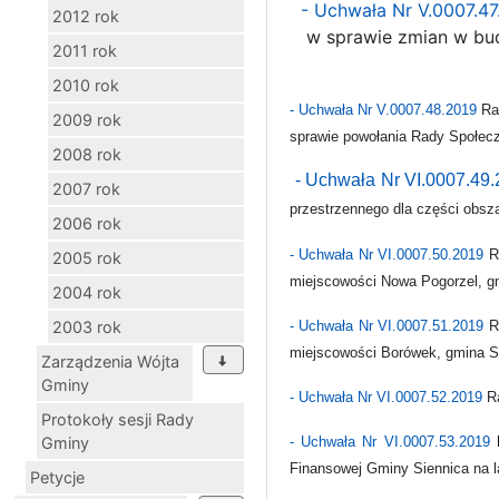
- Uchwała Nr V.0007.4
2012 rok
w sprawie zmian w budż
2011 rok
2010 rok
- Uchwała Nr V.0007.48.2019
Ra
2009 rok
sprawie powołania Rady Społecz
2008 rok
- Uchwała Nr VI.0007.49
2007 rok
przestrzennego dla części obsz
2006 rok
- Uchwała Nr VI.0007.50.2019
R
2005 rok
miejscowości Nowa Pogorzel, g
2004 rok
2003 rok
- Uchwała Nr VI.0007.51.2019
R
miejscowości Borówek, gmina S
Zarządzenia Wójta
Gminy
- Uchwała Nr VI.0007.52.2019
Ra
Protokoły sesji Rady
Gminy
- Uchwała Nr VI.0007.53.2019
R
Finansowej Gminy Siennica na l
Petycje