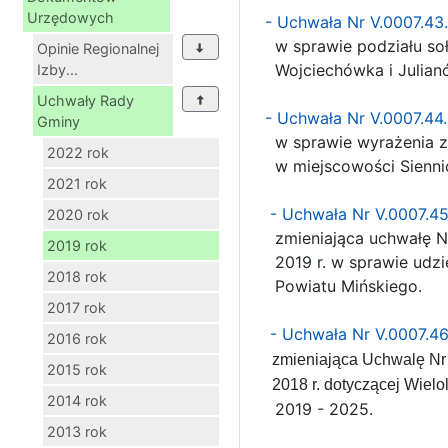
Urzędowych
- Uchwała Nr V.0007.43
w sprawie podziału soł
Opinie Regionalnej
Wojciechówka i Julian
Izby...
Uchwały Rady
- Uchwała Nr V.0007.44
Gminy
w sprawie wyrażenia zg
2022 rok
w miejscowości Siennic
2021 rok
- Uchwała Nr V.0007.4
2020 rok
zmieniająca uchwałę Nr 
2019 rok
2019 r. w sprawie udzie
2018 rok
Powiatu Mińskiego.
2017 rok
- Uchwała Nr V.0007.46
2016 rok
zmieniająca Uchwalę Nr I
2015 rok
2018 r. dotyczącej Wielo
2014 rok
2019 - 2025.
2013 rok