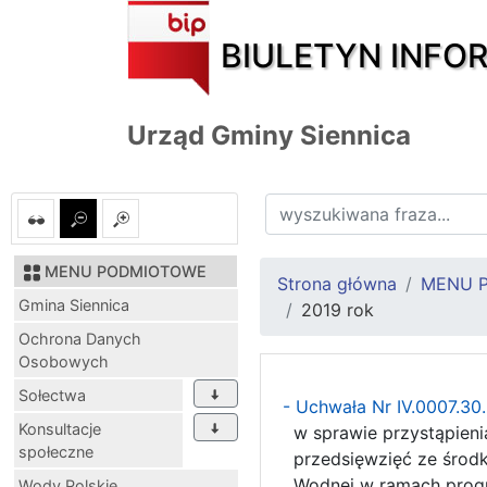
BIULETYN INFO
Urząd Gminy Siennica
MENU PODMIOTOWE
Strona główna
MENU 
Gmina Siennica
2019 rok
Ochrona Danych
Osobowych
Sołectwa
- Uchwała Nr IV.0007.30
Konsultacje
w sprawie przystąpieni
społeczne
przedsięwzięć ze środ
Wodnej w ramach progra
Wody Polskie