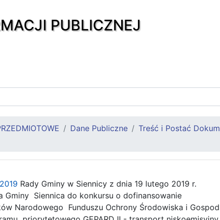
RMACJI PUBLICZNEJ
PRZEDMIOTOWE
Dane Publiczne
Treść i Postać Doku
.2019
Rady Gminy w Siennicy z dnia 19 lutego 2019 r.
a Gminy Siennica do konkursu o dofinansowanie
ków Narodowego Funduszu Ochrony Środowiska i Gospod
mu priorytetowego GEPARD II - transport niskoemisyjny 