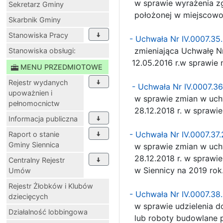
w sprawie wyrażenia zg
Sekretarz Gminy
położonej w miejscowoś
Skarbnik Gminy
Stanowiska Pracy
- Uchwała Nr IV.0007.35
zmieniająca Uchwałę Nr
Stanowiska obsługi:
12.05.2016 r.w sprawie 
MENU PRZEDMIOTOWE
Rejestr wydanych
- Uchwała Nr IV.0007.36
upoważnien i
w sprawie zmian w uchwa
pełnomocnictw
28.12.2018 r. w sprawie
Informacja publiczna
- Uchwała Nr IV.0007.37
Raport o stanie
Gminy Siennica
w sprawie zmian w uchw
28.12.2018 r. w sprawie
Centralny Rejestr
w Siennicy na 2019 rok
Umów
Rejestr Żłobków i Klubów
- Uchwała Nr IV.0007.3
dziecięcych
w sprawie udzielenia do
Działalność lobbingowa
lub roboty budowlane p