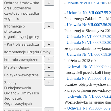
Ochrona środowiska
-
Uchwała Nr VI.0007.54.2019
Ra
oraz utrzymanie
-
Uchwała Nr VII.0007.55.
czystości i porządku
w gminie
Publicznego Zakładu Opieki 
-
Uchwała Nr VII.0007.56.2
Informacje o
Publicznej w Siennicy za 201
strukturze
organizacyjnej gminy
-
Uchwała Nr VII.0007.57.2
-
Uchwała Nr VII.0007.58.2
- Kontrola zarządcza
ze sprawozdaniem z wykonan
Kompetencje Urzędu Gminy
-
Uchwała Nr VII.0007.59.2
Kontrole zewnętrzne
budżetu za 2018 rok
-
Uchwała Nr VII.0007.60.
Majątek Gminy
nauczycieli przedszkoli i in
Polityka wewnętrzna
-
Uchwała Nr VII.0007.61.2
Zasady
uczniów objętych wychowani
Funkcjonowania
którego organem prowadzący
Organów Gminy i Ich
-
Uchwała Nr VII.0007.62.
Jednostek
Wojciechówka na terenie gmi
Organizacyjnych
-
Uchwała Nr VII.0007.63.