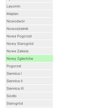
Lasomin
Majdan
Nowodwór
Nowodzielnik
Nowa Pogorzel
Nowy Starogród
Nowe Zalesie
Nowy Zglechów
Pogorzel
Siennica I
Siennica II
Siennica III
Siodło
Starogród