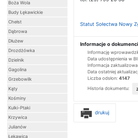
Boża Wola
Budy Łękawickie
Chełst
Statut Sołectwa Nowy 
Dąbrowa
Dłużew
Informacje o dokumenci
Drozdżówka
Informację wprowawdził
Data udostępnienia w B
Dzielnik
Informacja zaktualizow
Gagolina
Data ostatniej aktualizac
Liczba odsłon:
4147
Grzebowilk
Historia dokumentu:
Kąty
Kośminy
Kulki-Ptaki
drukuj
Krzywica
Julianów
Łękawica