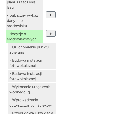
planu urządzenia
lasu
- publiczny wykaz
danych o
środowisku
- decyzje o
środowiskowych...
- Uruchomienie punktu
zbierania...
- Budowa instalacji
fotowoltaicznej...
- Budowa instalacji
fotowoltaicznej...
- Wykonanie urządzenia
wodnego, tj....
- Wprowadzanie
oczyszczonych ścieków...
- Przebudowa i likwidacja