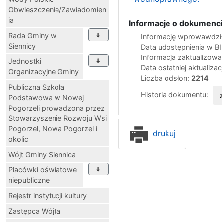
Obwieszczenie/Zawiadomien
ia
Informacje o dokumenci
Rada Gminy w
Informację wprowawdził
Siennicy
Data udostępnienia w B
Informacja zaktualizow
Jednostki
Data ostatniej aktualizac
Organizacyjne Gminy
Liczba odsłon:
2214
Publiczna Szkoła
Historia dokumentu:
Podstawowa w Nowej
Pogorzeli prowadzona przez
Stowarzyszenie Rozwoju Wsi
Pogorzel, Nowa Pogorzel i
drukuj
okolic
Wójt Gminy Siennica
Placówki oświatowe
niepubliczne
Rejestr instytucji kultury
Zastępca Wójta