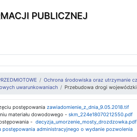
RMACJI PUBLICZNEJ
PRZEDMIOTOWE
Ochrona środowiska oraz utrzymanie cz
skowych uwarunkowaniach
Przebudowa drogi wojewódzki
zęciu postępowania
zawiadomienie_z_dnia_9.05.2018.tif
aniu materiału dowodowego -
skm_224e18070212550.pdf
postępowania -
decyzja_umorzenie_mosty_drozdzowka.pdf
iu postępowania administracyjnego o wydanie pozwolenia