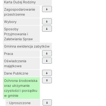
Karta Dużej Rodziny
Zagospodarowanie
przestrzenne
Wybory
Sposoby
Przyjmowania i
Załatwiania Spraw
Gminna ewidencja zabytków
Praca
Oświadczenia
majątkowe
Dane Publiczne
Ochrona środowiska
oraz utrzymanie
czystości i porządku
w gminie
- Uproszczone