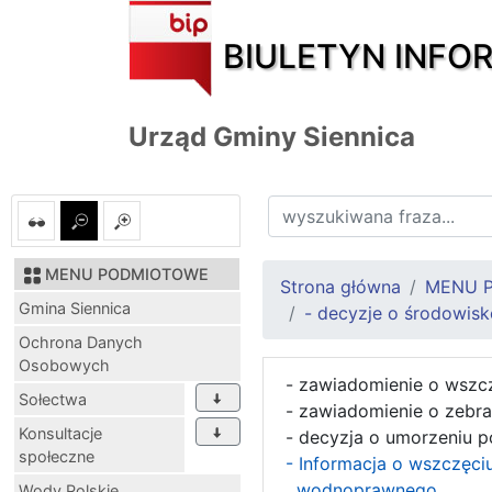
BIULETYN INFO
Urząd Gminy Siennica
MENU PODMIOTOWE
Strona główna
MENU 
Gmina Siennica
- decyzje o środowi
Ochrona Danych
Osobowych
- zawiadomienie o wszc
Sołectwa
- zawiadomienie o zebr
Konsultacje
- decyzja o umorzeniu 
społeczne
- Informacja o wszczęc
wodnoprawnego.
Wody Polskie