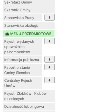
Sekretarz Gminy
Skarbnik Gminy
Stanowiska Pracy
Stanowiska obsługi:
MENU PRZEDMIOTOWE
Rejestr wydanych
upoważnien i
pełnomocnictw
Informacja publiczna
Raport o stanie
Gminy Siennica
Centralny Rejestr
Umów
Rejestr Żłobków i Klubów
dziecięcych
Działalność lobbingowa