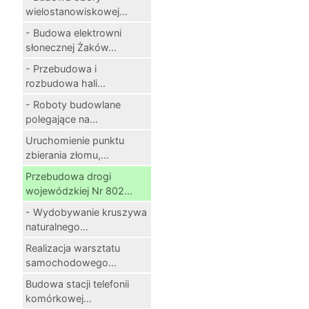
wielostanowiskowej...
- Budowa elektrowni
słonecznej Żaków...
- Przebudowa i
rozbudowa hali...
- Roboty budowlane
polegające na...
Uruchomienie punktu
zbierania złomu,...
Przebudowa drogi
wojewódzkiej Nr 802...
- Wydobywanie kruszywa
naturalnego...
Realizacja warsztatu
samochodowego...
Budowa stacji telefonii
komórkowej...